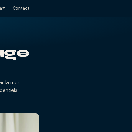
a
Contact
age
par la mer
dentiels